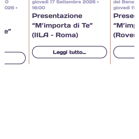
i 10
giovedì 17 Settembre 2026 •
del Bene)
 2026 •
16:00
giovedì 11
Presentazione
Presen
e
“M’importa di Te”
“M’impo
 Te”
(IILA – Roma)
(Rovere
Leggi tutto…
L
o…